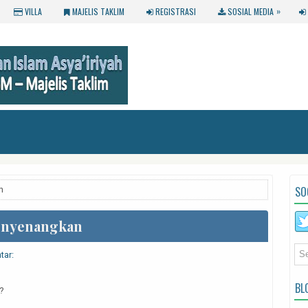
»
VILLA
MAJELIS TAKLIM
REGISTRASI
SOSIAL MEDIA
SO
n
Menyenangkan
tar:
BL
?