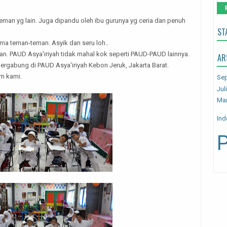
eman yg lain. Juga dipandu oleh ibu gurunya yg ceria dan penuh
ST
ama teman-teman. Asyik dan seru loh..
nan. PAUD Asya'iriyah tidak mahal kok seperti PAUD-PAUD lainnya.
AR
ergabung di PAUD Asya'iriyah Kebon Jeruk, Jakarta Barat.
am kami.
Se
Jul
Mar
Ind