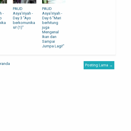
PAUD
PAUD
h -
Asya'iriyah -
Asya'iriyah -
o
Day 3 "Ayo
Day 6 "Mari
ika
berkomunika
berhitung
si! (1)"
juga
Mengenal
Ikan dan
Sampai
Jumpa Lagi!"
randa
Posting Lama →