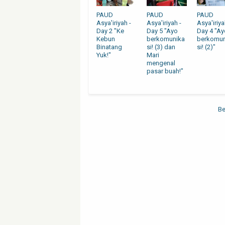
PAUD
PAUD
PAUD
Asya'iriyah -
Asya'iriyah -
Asya'iriya
Day 2 "Ke
Day 5 "Ayo
Day 4 "Ay
Kebun
berkomunika
berkomun
Binatang
si! (3) dan
si! (2)"
Yuk!"
Mari
mengenal
pasar buah!"
Be