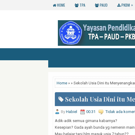
»
HOME
TPA
PAUD
PKBM
Home
» » Sekolah Usia Dini itu Menyenangka
Sekolah Usia Dini itu 
By
Habiel
00.31
Tidak ada komen
Adik-adik semua gimana kabarnya?
Kesepian? Gada ayah bunda yg nemenin main
Mau belajar tapi blm masuk usia 7 tahun??